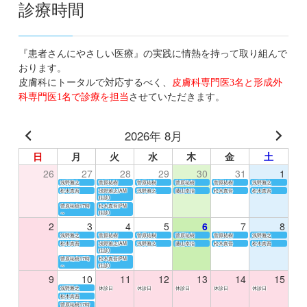
診療時間
『患者さんにやさしい医療』の実践に情熱を持って取り組んで
おります。
皮膚科にトータルで対応するべく、
皮膚科専門医3名と形成外
科専門医1名で診療を担当
させていただきます。
2026年 8月
日
月
火
水
木
金
土
26
27
28
29
30
31
1
浅野雅之
菅原祐樹
菅原祐樹
菅原祐樹
菅原祐樹
浅野雅之
松木真吾
浅野雅之(AM
浅野雅之
藤山幸治
松木真吾
松木真吾
往診)
菅原祐樹17時
松木真吾(PM
～
往診)
2
3
4
5
6
7
8
浅野雅之
菅原祐樹
菅原祐樹
菅原祐樹
菅原祐樹
浅野雅之
松木真吾
浅野雅之(AM
浅野雅之
藤山幸治
松木真吾
松木真吾
往診)
菅原祐樹17時
松木真吾(PM
～
往診)
9
10
11
12
13
14
15
浅野雅之
休診日
休診日
休診日
休診日
休診日
松木真吾
菅原祐樹17時