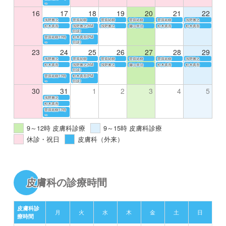
～
16
17
18
19
20
21
22
浅野雅之
菅原祐樹
菅原祐樹
菅原祐樹
菅原祐樹
浅野雅之
松木真吾
浅野雅之(AM
浅野雅之
藤山幸治
松木真吾
松木真吾
往診)
菅原祐樹17時
松木真吾(PM
～
往診)
23
24
25
26
27
28
29
浅野雅之
菅原祐樹
菅原祐樹
菅原祐樹
菅原祐樹
浅野雅之
松木真吾
浅野雅之(AM
浅野雅之
藤山幸治
松木真吾
松木真吾
往診)
菅原祐樹17時
松木真吾(PM
～
往診)
30
31
1
2
3
4
5
浅野雅之
松木真吾
菅原祐樹17時
～
9～12時 皮膚科診療
9～15時 皮膚科診療
休診・祝日
皮膚科（外来）
皮膚科の診療時間
皮膚科診
月
火
水
木
金
土
日
療時間